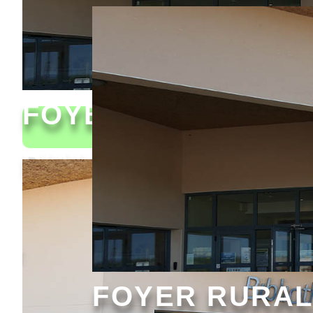
FOYER RURAL
A
D'ALLAN
FOYER RURAL