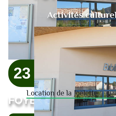
Activités culture
23
Location de la Joëlette
FOYER RURAL D'AL