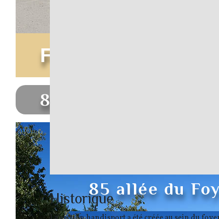
FOYER RURAL D
85 allée du Foyer Rural
FOYER RUR
85 allée du Fo
Historique
La section handisport a été créée au sein du foye