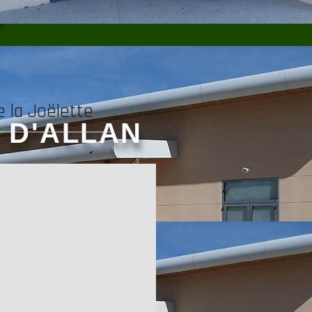
s
e la Joëlette
 D'ALLAN
érentes