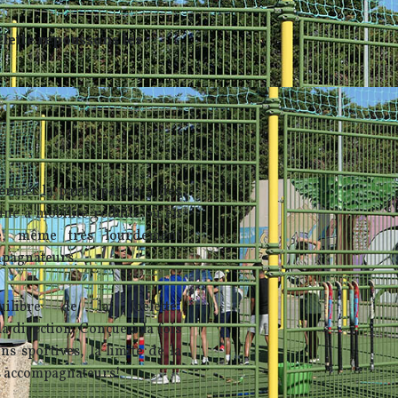
ëlette repoussons les
permet la participation à des
ne à mobilité réduite ou en
te, même très lourdement
mpagnateurs.
uilibre de la Joëlette,
a direction. Conçue à la fois
ns sportives, la limite de la
es accompagnateurs!