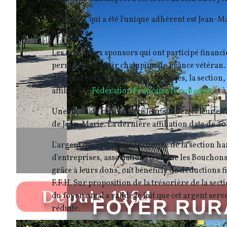
Le sportif qui a été l'unique adhérent est Jean-M
handibike.
Les nombreux sponsors qui ont participé financiè
permis de devenir champion de France vétéran. 
de juillet 2013. Les 2 années suivantes, la section,
affiliée à la
Fédération Française Handisport
et à
Une façon de reconnaître leur soutien et leur effi
de Jean-Marie. La dernière affiliation date de 20
L'argent qui restait sur le compte de la section 
d'entreprises, associations (comme les Bouchons 
grâce à leurs dons, ont bénéficié de déductions fi
F.F.H. Sur proposition de la trésorière de la sect
Depuis 1964
du foyer rural a validé le fait que cet argent ser
FOYER RUR
réduite.