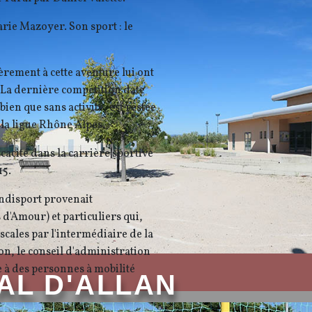
arie Mazoyer. Son sport : le
rement à cette aventure lui ont
La dernière compétition date
 bien que sans activité, est restée
 la ligue Rhône Alpes.
cacité dans la carrière sportive
15.
FOYER RURAL D'ALLA
handisport provenait
d'Amour) et particuliers qui,
scales par l'intermédiaire de la
ion, le conseil d'administration
ve à des personnes à mobilité
AL D'ALLAN