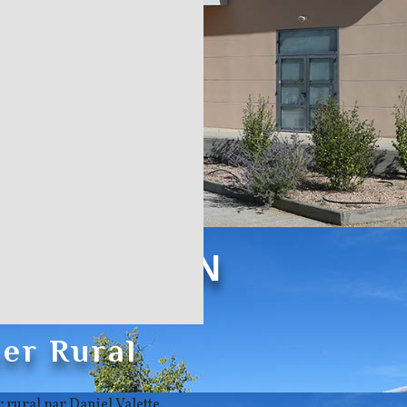
'ALLAN
AL D'ALLAN
yer Rural
r rural par Daniel Valette.