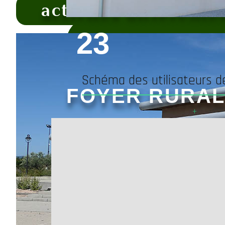
activités différente
23
Schéma des utilisateurs d
FOYER RURAL
+
activités diff