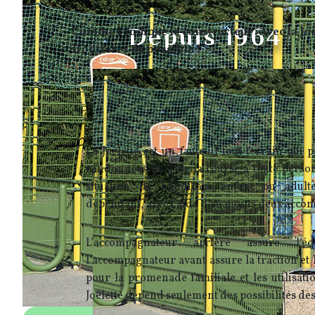
Depuis 1964
Comme l'indique le constructeur : Avec la Jo
frontières du possible !
La Joëlette est un fauteuil tout terrain qui 
randonnées ou à de la course à toute person
situation de handicap, enfant ou adul
dépendant, avec l’aide d’au moins deux acco
L’accompagnateur arrière assure l’éq
l’accompagnateur avant assure la traction et l
pour la promenade familiale et les utilisatio
Joëlette dépend seulement des possibilités d