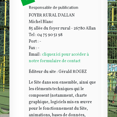
Responsable de publication
Depuis 1964
FOYER RURAL D'ALLAN
Michel Blanc
85 allée du foyer rural - 26780 Allan
Tel : 04 75 90 51 98
Port : -
Fax : -
Email :
cliquez ici pour accéder à
notre formulaire de contact
Éditeur du site : Gérald ROGEZ
Le Site dans son ensemble, ainsi que
les éléments techniques qui le
composent (notamment, charte
graphique, logiciels mis en œuvre
pour le fonctionnement du Site,
animations, bases de données,