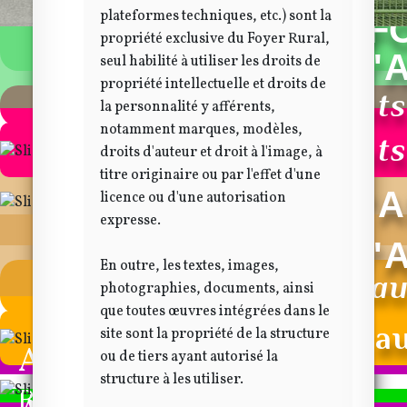
plateformes techniques, etc.) sont la
F
propriété exclusive du Foyer Rural,
FOYER RURAL D'
seul habilité à utiliser les droits de
propriété intellectuelle et droits de
Plus de 750 Adhérent
la personnalité y afférents,
notamment marques, modèles,
Plus de 750 Adhérent
droits d'auteur et droit à l'image, à
titre originaire ou par l'effet d'une
FOYER RURAL D'
licence ou d'une autorisation
expresse.
FOYER RURAL D'
En outre, les textes, images,
Des espaces dédiés au
photographies, documents, ainsi
que toutes œuvres intégrées dans le
Des espaces dédiés a
site sont la propriété de la structure
Activités sportives
ou de tiers ayant autorisé la
structure à les utiliser.
Badminton