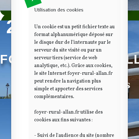
activités différentes
Utilisation des cookies
23
Un cookie est un petit fichier texte au
format alphanumérique déposé sur
le disque dur de l’internaute par le
serveur du site visité ou par un
FOYER RURAL D'AL
serveur tiers (service de web
analytique, etc.). Grâce aux cookies,
le site Internet foyer-rural-allan.fr
peut rendre la navigation plus
activités différentes
simple et apporter des services
complémentaires.
foyer-rural-allan.fr utilise des
cookies aux fins suivantes :
- Suivi de l'audience du site (nombre