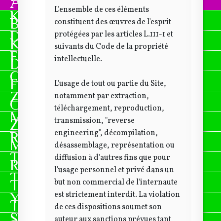
Activités sportives
L’ensemble de ces éléments
Kid's Dance
Badminton
constituent des œuvres de l'esprit
Danse en ligne
protégées par les articles L.111-1 et
Kid's Dance
suivants du Code de la propriété
Football
intellectuelle.
Danse en ligne
Gymnastique
Football
L'usage de tout ou partie du Site,
Zumba
notamment par extraction,
Gymnastique
téléchargement, reproduction,
Marche Nordique
transmission, "reverse
Zumba
engineering", décompilation,
Randonnée pédestre
Marche Nordique
désassemblage, représentation ou
Tennis
diffusion à d'autres fins que pour
Randonnée pédestre
l'usage personnel et privé dans un
Tennis de table
but non commercial de l'internaute
Tennis
est strictement interdit. La violation
Yoga
Tennis de table
de ces dispositions soumet son
Skate
auteur aux sanctions prévues tant