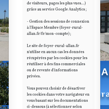
de visiteurs, pages les plus vues...)
grâce au service Google Analytics ;
- Gestion des sessions de connexion
FOYER RURAL D'
à l'Espace Membre (foyer-rural-
allan.fr/fr/mon-compte) ;
Le site de foyer-rural-allan.fr
85 allée du Foyer Rural
n'utilise en aucun cas les données
récupérées par les cookies pour les
réutiliser à des fins commerciales
FOYER RURAL D'
ou de revente d'informations
privées.
Vous pouvez choisir de désactiver
85 allée du Foyer Rur
les cookies dans votre navigateur en
vous basant sur les documentations
ci-dessous (à sélectionner selon