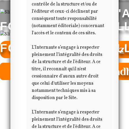
contrôle de la structure et/ou de
FOYER RURAL D'
l’éditeur et ceux-ci déclinent par
conséquent toute responsabilité
FOYER RURAL D'AL
(notamment éditoriale) concernant
l'accès et le contenu de ces sites.
FOYER RURAL D'AL
Et si vous deveniez
L’Internaute s’engage à respecter
pleinement l’intégralité des droits
de la structure et de l’éditeur. A ce
Et si vous deveniez a
titre, il reconnaît qu'il n'est
cessionnaire d'aucun autre droit
que celui d'utiliser les moyens
notamment techniques mis à sa
disposition par le Site.
L’Internaute s’engage à respecter
pleinement l’intégralité des droits
de la structure et de l’éditeur. A ce