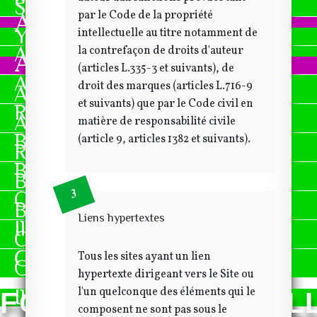
Skate
Activités culturelles
par le Code de la propriété
Yoga
intellectuelle au titre notamment de
Allan couleurs
la contrefaçon de droits d'auteur
Activités culturelles
(articles L.335-3 et suivants), de
Anglais
droit des marques (articles L.716-9
Allan couleurs
et suivants) que par le Code civil en
Remue Méninges
Anglais
matière de responsabilité civile
Bibliothèque
(article 9, articles 1382 et suivants).
Remue Méninges
Broderie
Bibliothèque
Chorale
Broderie
Liens hypertextes
Illustration Manga
Chorale
Graff
Tous les sites ayant un lien
Graff
hypertexte dirigeant vers le Site ou
l'un quelconque des éléments qui le
Illustration Manga
FOYER RURAL D'AL
composent ne sont pas sous le