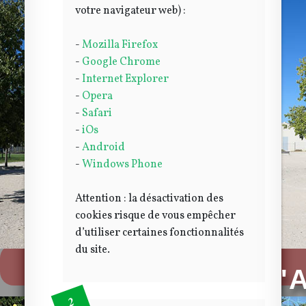
votre navigateur web) :
-
Mozilla Firefox
-
Google Chrome
-
Internet Explorer
-
Opera
-
Safari
-
iOs
-
Android
-
Windows Phone
F
Attention : la désactivation des
cookies risque de vous empêcher
d’utiliser certaines fonctionnalités
du site.
Depuis 1964
FOYER RURAL D'