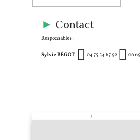
►
Contact
Responsables :
Sylvie BÉGOT
04 75 54 67 92
06 69
+