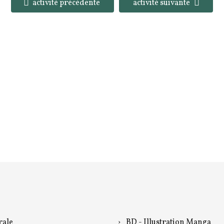
activité précédente
activité suivante
ale
BD - Illustration Manga