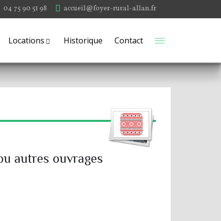
04 75 90 51 98
accueil@foyer-rural-allan.fr
Locations
Historique
Contact
s ou autres ouvrages